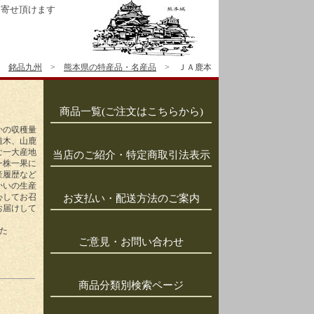
り寄せ頂けます
銘品九州
>
熊本県の特産品・名産品
> ＪＡ鹿本
商品一覧(ご注文はこちらから)
かの収穫量
植木、山鹿
な一大産地
当店のご紹介・特定商取引法表示
一株一果に
産履歴など
かいの生産
心してお召
お支払い・配送方法のご案内
お届けして
た
ご意見・お問い合わせ
商品分類別検索ページ