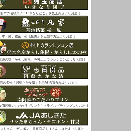
後熊本の名物菓子「いきなりだご」を児玉商店よりお届け
日本一薄い銘菓「菊池松風」を正観寺丸宝よりお届け
伝統の味「からし蓮根」を村上カラシレンコン店よりお届け
蘇の名物「阿蘇たかな漬」を老舗 志賀食品よりお届け
な南阿蘇のこだわりプリンをキャラメルプディングよりお届け
たまちゃん・デコポン・甘夏商品をＪＡあしきたよりお届け