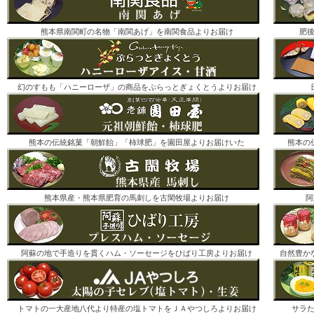
熊本県南関町の名物「南関あげ」を南関食品よりお届け
肥
幻のすもも「ハニーローザ」の商品をぷらっとぎょくとうよりお届け
熊本の伝統銘菓「朝鮮飴」「柿球肥」を園田屋よりお届けいた
熊本の
熊本県産・熊本県肥育の馬刺しを古閑牧場よりお届け
阿
阿蘇の地で手造りを貫くハム・ソーセージをひばり工房よりお届け
自然豊か
トマトの一大産地八代より特産の塩トマトをＪＡやつしろよりお届け
サラ