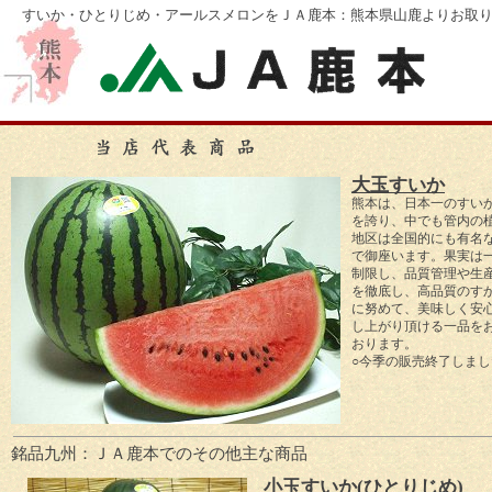
すいか・ひとりじめ・アールスメロンをＪＡ鹿本：熊本県山鹿よりお取
大玉すいか
熊本は、日本一のすい
を誇り、中でも管内の
地区は全国的にも有名
で御座います。果実は
制限し、品質管理や生
を徹底し、高品質のす
に努めて、美味しく安
し上がり頂ける一品を
おります。
○今季の販売終了しまし
銘品九州：ＪＡ鹿本でのその他主な商品
小玉すいか(ひとりじめ)