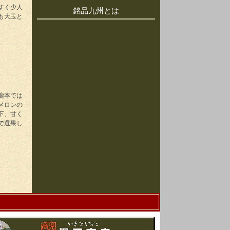
すく少人
銘品九州とは
も大玉と
。
鹿本では
メロンの
下、甘く
で選果し