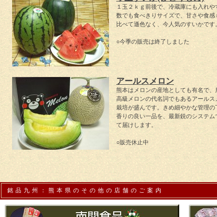
１玉２ｋｇ前後で、冷蔵庫にも入れや
数でも食べきりサイズで、甘さや食感
比べて遜色なく、今人気のすいかです
○今季の販売は終了しました
アールスメロン
熊本はメロンの産地としても有名で、
高級メロンの代名詞でもあるアールス
栽培が盛んです。きめ細やかな管理の
香りの良い一品を、最新鋭のシステム
て届けします。
○販売休止中
銘品九州：熊本県のその他の店舗のご案内